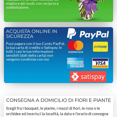
migliore dei modi, con reciproca
soddisfazione.
ACQUISTA ONLINE IN
SICUREZZA
Puoi pagare con il tuo Conto PayPal,
la tua carta di credito o Satispay. In
tutti i casi le tue informazioni
sensibili (dati della carta) non
vengono condivise con noi.
CONSEGNA A DOMICILIO DI FIORI E PIANTE
Scegli fra i bouquet, le piante, i mazzi di fiori, le rose o le
orchidee ed inserisci la località, la data e l’orario di consegna