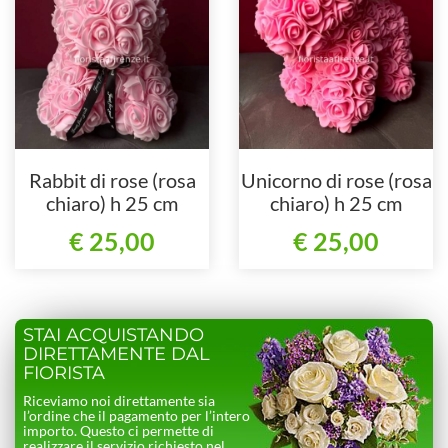
Rabbit di rose (rosa
Unicorno di rose (rosa
chiaro) h 25 cm
chiaro) h 25 cm
€ 25,00
€ 25,00
STAI ACQUISTANDO
DIRETTAMENTE DAL
FIORISTA
Riceviamo noi direttamente sia
l’ordine che il pagamento per l’intero
importo. Questo ci permette di
realizzare il servizio richiesto nel