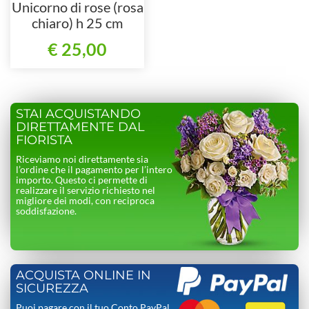
Unicorno di rose (rosa
chiaro) h 25 cm
€ 25,00
STAI ACQUISTANDO
DIRETTAMENTE DAL
FIORISTA
Riceviamo noi direttamente sia
l’ordine che il pagamento per l’intero
importo. Questo ci permette di
realizzare il servizio richiesto nel
migliore dei modi, con reciproca
soddisfazione.
ACQUISTA ONLINE IN
SICUREZZA
Puoi pagare con il tuo Conto PayPal,