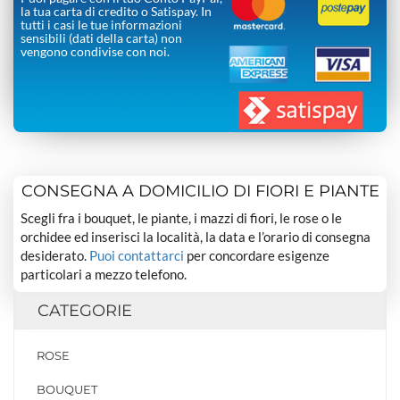
la tua carta di credito o Satispay. In
tutti i casi le tue informazioni
sensibili (dati della carta) non
vengono condivise con noi.
CONSEGNA A DOMICILIO DI FIORI E PIANTE
Scegli fra i bouquet, le piante, i mazzi di fiori, le rose o le
orchidee ed inserisci la località, la data e l’orario di consegna
desiderato.
Puoi contattarci
per concordare esigenze
particolari a mezzo telefono.
CATEGORIE
ROSE
BOUQUET