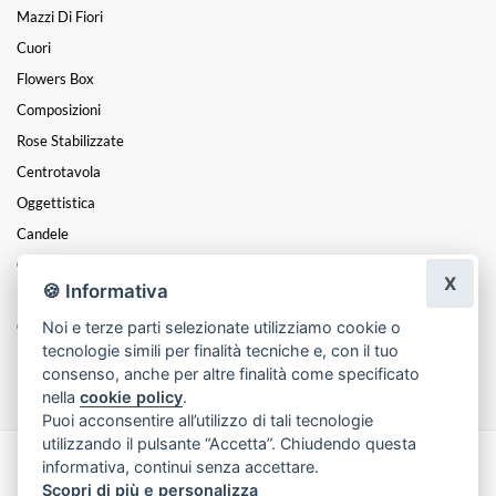
Mazzi Di Fiori
Cuori
Flowers Box
Composizioni
Rose Stabilizzate
Centrotavola
Oggettistica
Candele
Coroncine Di Alloro Laurea
X
🍪 Informativa
Laurea
Coroncina Di Fiori
Noi e terze parti selezionate utilizziamo cookie o
tecnologie simili per finalità tecniche e, con il tuo
Funebre
consenso, anche per altre finalità come specificato
nella
cookie policy
.
Puoi acconsentire all’utilizzo di tali tecnologie
utilizzando il pulsante “Accetta”. Chiudendo questa
informativa, continui senza accettare.
Made with
by
Infoser.it
-
Realizzazione Siti ecommerce per Fioristi
- ©
Scopri di più e personalizza
2026